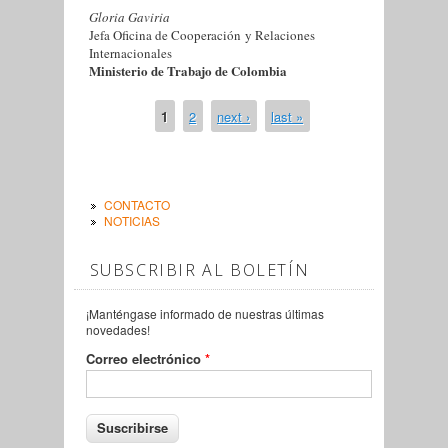
Gloria Gaviria
Jefa Oficina de Cooperación
y Relaciones
Internacionales
Ministerio de Trabajo de Colombia
1
2
next ›
last »
PÁGINAS
CONTACTO
NOTICIAS
SUBSCRIBIR AL BOLETÍN
¡Manténgase informado de nuestras últimas
novedades!
Correo electrónico
*