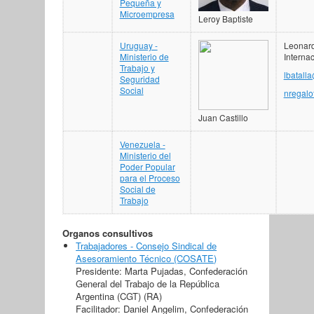
Pequeña y
Microempresa
Leroy Baptiste
Uruguay -
Leonard
Ministerio de
Interna
Trabajo y
lbatall
Seguridad
Social
nregalo
Juan Castillo
Venezuela -
Ministerio del
Poder Popular
para el Proceso
Social de
Trabajo
Organos consultivos
Trabajadores - Consejo Sindical de
Asesoramiento Técnico (COSATE)
Presidente: Marta Pujadas, Confederación
General del Trabajo de la República
Argentina (CGT) (RA)
Facilitador: Daniel Angelim, Confederación