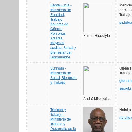
Santa Lucía -
Merlicia
Ministerio de
Adminis
Equidad,
Trabajo 
Trabajo,
ps.labo
Asuntos de
Género,
Personas
Emma Hippolyte
Adultas
Mayores,
Justicia Social y
Bienestar del
Consumidor
Surinam -
Glenn P
Ministerio de
Trabajo 
Salud, Bienestar
glennp
y Trabajo
secod.j
André Misiekaba
Trinidad y
Natalie
Tobago -
natalie.
Ministerio de
Trabajo y
Desarrollo de la