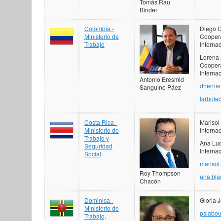
Tomás Rau
Binder
Colombia -
Diego G
Ministerio de
Coopera
Trabajo
Interna
Lorena 
Coopera
Interna
Antonio Eresmid
dhernan
Sanguino Páez
larbole
Costa Rica -
Marisol 
Ministerio de
Interna
Trabajo y
Ana Luc
Seguridad
Interna
Social
marisol
Roy Thompson
ana.bla
Chacón
Dominica -
Gloria 
Ministerio de
pslabo
Trabajo,