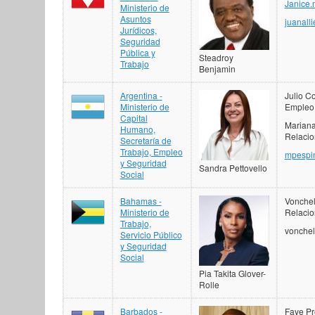
Janice.
Ministerio de
Asuntos
juanall
Jurídicos,
Seguridad
Pública y
Steadroy
Trabajo
Benjamin
Argentina -
Julio Co
Ministerio de
Empleo 
Capital
Mariana
Humano,
Relacio
Secretaría de
Trabajo, Empleo
mpespi
y Seguridad
Sandra Pettovello
Social
Bahamas -
Vonchel
Ministerio de
Relacio
Trabajo,
vonche
Servicio Público
y Seguridad
Social
Pia Takita Glover-
Rolle
Barbados -
Faye Pr