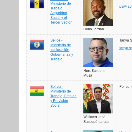
Ministerio de
ps@labo
Trabajo,
Seguridad
Social y el
Tercer Sector
Colin Jordan
Belice -
Tanya S
Ministerio de
tanya.s
Inmigración,
Gobernanza y
Trabajo
Hon. Kareem
Musa
Bolivia -
Por con
Ministerio de
Trabajo, Empleo
y Previsión
Social
Williams José
Bascopé Laruta