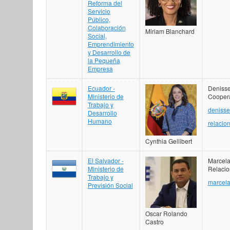
Reforma del
Servicio
Público,
Colaboración
Miriam Blanchard
Social,
Emprendimiento
y Desarrollo de
la Pequeña
Empresa
Ecuador -
Denisse
Ministerio de
Coopera
Trabajo y
denisse
Desarrollo
Humano
relacio
Cynthia Gellibert
El Salvador -
Marcela
Ministerio de
Relacio
Trabajo y
marcel
Previsión Social
Oscar Rolando
Castro