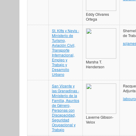
Eddy Olivares
Ortega
St. Kitts y Nevis -
Shernel
Ministerio de
de Trab
Turismo,
scjame
Aviación Civil,
Transporte
Internacional,
Empleo y
Marsha T.
Trabajo y
Henderson
Desarrollo
Urbano
San Vicente y
Racque
las Granadinas -
Adjunta
Ministerio de la
labour
Familia, Asuntos
de Género,
Personas con
Discapacidad,
Laverne Gibson-
Seguridad
Velox
Ocupacional y
Trabajo