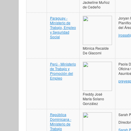
Jackeline Muñoz
de Cedeño
Paraguay -
Joryan 
Ministerio de
Planifi
Trabajo, Empleo
del Áre
y Seguridad
jrossat
Social
Mónica Recalde
De Giacomi
Perú - Ministerio
Paola D
de Trabajo y
Oficina
Promoción del
Asuntos
Empleo
preyesp
Freddy José
María Solano
González
República
Sarah P
Dominicana -
Directo
Ministerio de
Trabajo
Sarah.