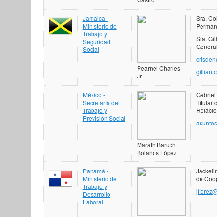
Jamaica -
Sra. Co
Ministerio de
Perman
Trabajo y
Sra. Gil
Seguridad
General
Social
crisden
Pearnel Charles
gillian
Jr.
México -
Gabriel
Secretaría del
Titular 
Trabajo y
Relacio
Previsión Social
asuntos
Marath Baruch
Bolaños López
Panamá -
Jackelin
Ministerio de
de Coop
Trabajo y
jflorez
Desarrollo
Laboral