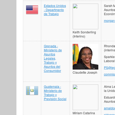
Estados Unidos
Sarah M
- Departmento
Asuntos
de Trabajo
Económ
morgan
Keith Sonderling
(Interino)
Grenada -
Rhonda 
Ministerio de
(interin
Asuntos
Sparkle
Legales,
Laboral
Trabajo y
Asuntos del
PS@leg
Consumidor
Claudette Joseph
commiss
Guatemala -
Alma Le
Ministerio de
la Unid
Trabajo y
Estuard
Previsión Social
Asuntos
amaldo
Miriam Catarina
ejriver