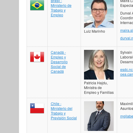
Brasil -
Maíra L
Ministerio de
Especia
Trabajo y
Durval 
Empleo
Coordin
Interna
maira.s
Luiz Marinho
durval.
Canadá -
Sylvain
Empleo y
Laboral
Desarrollo
Desarro
Social de
esdc.nc
Canadá
oea.can
Patricia Hajdu,
Ministra de
Empleo y Familias
Chile -
Maximil
Ministerio del
Asuntos
Trabajo y
mgilabe
Previsión Social