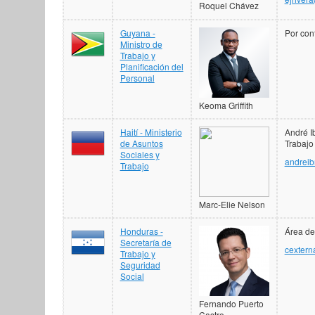
Roquel Chávez
Guyana -
Por con
Ministro de
Trabajo y
Planificación del
Personal
Keoma Griffith
Haití - Ministerio
André Ib
de Asuntos
Trabajo
Sociales y
andrei
Trabajo
Marc-Elie Nelson
Honduras -
Área de
Secretaría de
cextern
Trabajo y
Seguridad
Social
Fernando Puerto
Castro