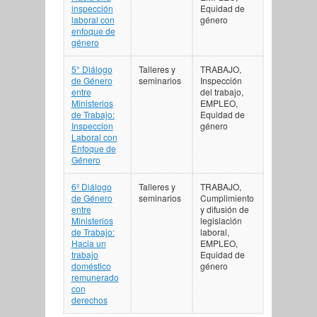
inspección
Equidad de
laboral con
género
enfoque de
género
5° Diálogo
Talleres y
TRABAJO,
de Género
seminarios
Inspección
entre
del trabajo,
Ministerios
EMPLEO,
de Trabajo:
Equidad de
Inspeccion
género
Laboral con
Enfoque de
Género
6º Diálogo
Talleres y
TRABAJO,
de Género
seminarios
Cumplimiento
entre
y difusión de
Ministerios
legislación
de Trabajo:
laboral,
Hacia un
EMPLEO,
trabajo
Equidad de
doméstico
género
remunerado
con
derechos