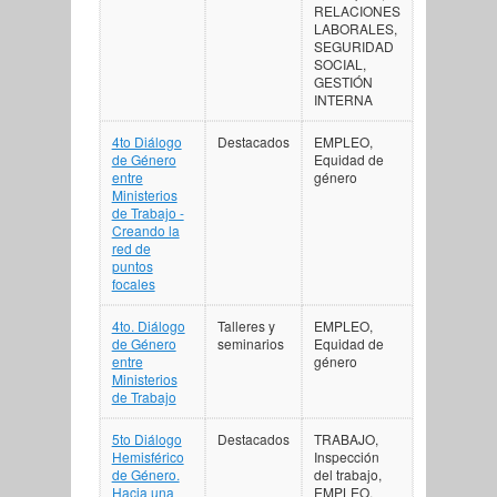
RELACIONES
LABORALES,
SEGURIDAD
SOCIAL,
GESTIÓN
INTERNA
4to Diálogo
Destacados
EMPLEO,
de Género
Equidad de
entre
género
Ministerios
de Trabajo -
Creando la
red de
puntos
focales
4to. Diálogo
Talleres y
EMPLEO,
de Género
seminarios
Equidad de
entre
género
Ministerios
de Trabajo
5to Diálogo
Destacados
TRABAJO,
Hemisférico
Inspección
de Género.
del trabajo,
Hacia una
EMPLEO,