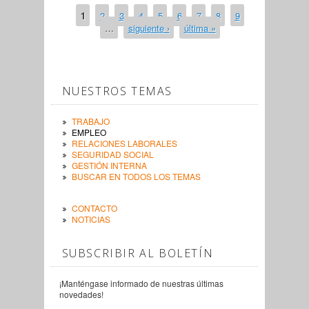
1
2
3
4
5
6
7
8
9
PÁGINAS
…
siguiente ›
última »
NUESTROS TEMAS
TRABAJO
EMPLEO
RELACIONES LABORALES
SEGURIDAD SOCIAL
GESTIÓN INTERNA
BUSCAR EN TODOS LOS TEMAS
CONTACTO
NOTICIAS
SUBSCRIBIR AL BOLETÍN
¡Manténgase informado de nuestras últimas
novedades!