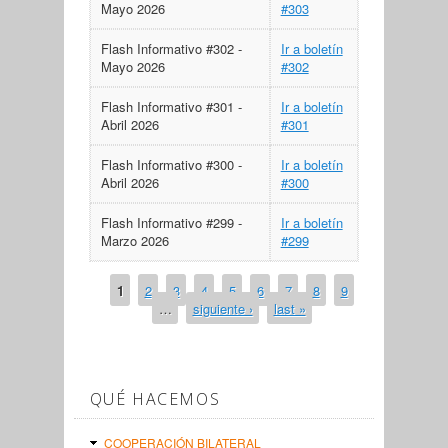
Mayo 2026
#303
Flash Informativo #302 -
Ir a boletín
Mayo 2026
#302
Flash Informativo #301 -
Ir a boletín
Abril 2026
#301
Flash Informativo #300 -
Ir a boletín
Abril 2026
#300
Flash Informativo #299 -
Ir a boletín
Marzo 2026
#299
1
2
3
4
5
6
7
8
9
PÁGINAS
…
siguiente ›
last »
QUÉ HACEMOS
COOPERACIÓN BILATERAL