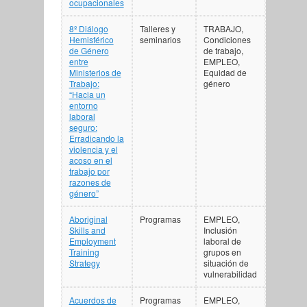
ocupacionales
8º Diálogo
Talleres y
TRABAJO,
Hemisférico
seminarios
Condiciones
de Género
de trabajo,
entre
EMPLEO,
Ministerios de
Equidad de
Trabajo:
género
“Hacia un
entorno
laboral
seguro:
Erradicando la
violencia y el
acoso en el
trabajo por
razones de
género”
Aboriginal
Programas
EMPLEO,
Skills and
Inclusión
Employment
laboral de
Training
grupos en
Strategy
situación de
vulnerabilidad
Acuerdos de
Programas
EMPLEO,